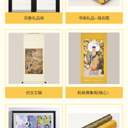
宗教礼品画
书画礼品--瑞谷图
仿古立轴
机裱佛像画(镜心）