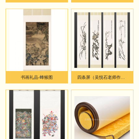
书画礼品-蜂猴图
四条屏（吴悦石老师作品）