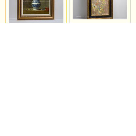
装饰画配框2
装饰画配框1
吴悦石老师作品
崔自默老师手卷