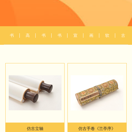
书
高
书
书
宣
画
软
古
画
清
画
画
纸
册
装
玩
翻
扫
复
装
打
设
配
摄
拍
描
制
裱
印
计
画
影
配
框
仿古立轴
仿古手卷《兰亭序》