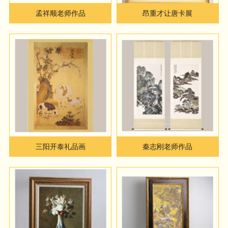
孟祥顺老师作品
昂重才让唐卡展
三阳开泰礼品画
秦志刚老师作品