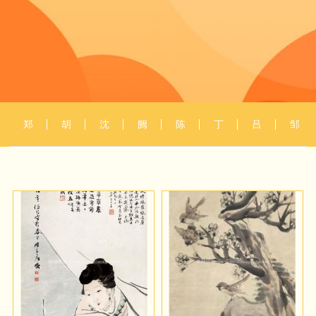
郑
胡
沈
阙
陈
丁
吕
邹
板
湄
铨
岚
洪
观
焕
一
桥
绶
鹏
成
桂