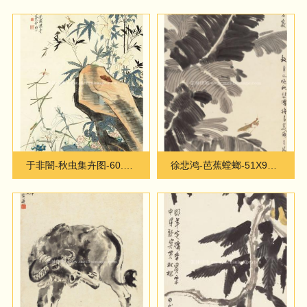
于非闇-秋虫集卉图-60.9X134.6cm
徐悲鸿-芭蕉螳螂-51X94.7cm