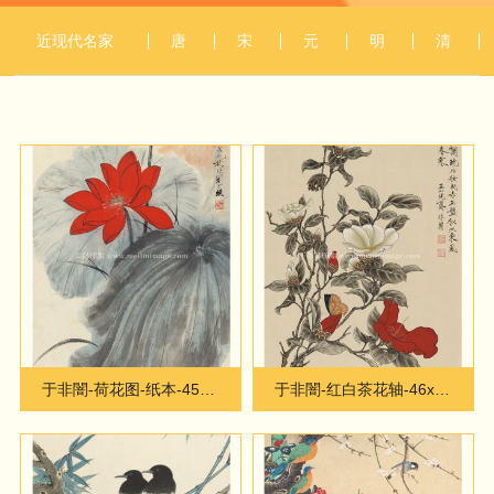
近现代名家
唐
宋
元
明
清
作品
代
代
代
代
代
于非闇-荷花图-纸本-45X90cm
于非闇-红白茶花轴-46x104cm