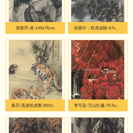
张善孖-虎-149x76cm
张善仔－双虎远眺-67x136
善孖-高崖饥虎图-90X153cm
李可染-万山红遍-79.5x49.5