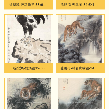
徐悲鸿-奔马腾飞-58x99cm
徐悲鸿-奔马图-84.6X161cm
徐悲鸿-雄鸡图35x68
张善孖-林岩虎啸图-94X171cm