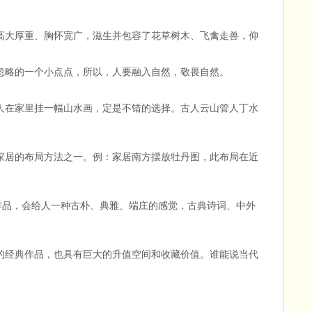
高大厚重、胸怀宽广，滋生并包容了花草树木、飞禽走兽，仰
忽略的一个小点点，所以，人要融入自然，敬畏自然。
人在家里挂一幅山水画，定是不错的选择。古人云山管人丁水
家居的布局方法之一。例：家居南方摆放牡丹图，此布局在近
作品，会给人一种古朴、典雅、端庄的感觉，古典诗词、中外
的经典作品，也具有巨大的升值空间和收藏价值。谁能说当代