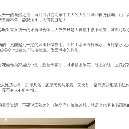
人合一的自然之道，而且可以提高家中主人的人生品味和自身修养。山，
所恶而不争，静观涧水，人何其丑陋！
等既对立又统一的矛盾组合体，人仅仅只是大自然中微不足道，甚至可以
场的，更能起到一定的风水补偿作用。比如山水画五行属水，五行缺水之
在冥冥中也会发挥助推福运、改善风水的作用。
丹花画作为家里的中堂，悬挂于客厅，以求锦上添花，旺上加旺，是良好
会让人涤荡心灵，忘却凡俗，还原天真与乐观。又比如一幅漂亮的毛笔书法
，无不令人心旷神怡。
的宝贵资源，不要说王羲之的《兰亭序》价值连城，就是当代著名书画家