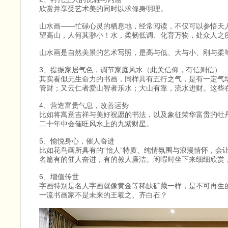
欣赏并享受艺术美的同时以求修身明理。
山水画——忙碌心灵的栖息地，经常阅读，不仅可以参悟天
望高山，人何其渺小！水，柔韧低调、化育万物，处众人之
山水画是自然美景的艺术写照，是高与低、大与小、刚与柔
3、提振家居气色，调节家庭风水（此关信仰，有信则信）
其实看似无生命力的书画，同样具有五行之气，是有一定气
管财；又云仁者爱山智者乐水；大山有靠，流水进财。这些
4、营造富贵气息，改善运势
比如将寓意吉祥与美好祝愿的书法，以及象征荣华富贵的牡
二十年中会催旺风水上的九紫财星。
5、愉悦身心，催人奋进
比如花鸟画所具有的“怡人”特质、纯情氛围与浪漫情怀，
名篇有的催人奋进，有的教人廉洁。闲暇时坐下来细细欣赏
6、增值传世
字画特别是名人字画就像黄金等稀缺矿藏一样，是不可再生
一流书画家不是未来的王羲之、齐白石？