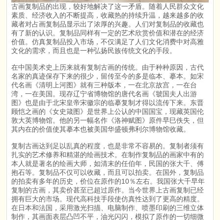
古画复制品的出现，较好地解决了这一矛盾。随着人民群众文化
素质、经济收入的不断提高，收藏热的持续升温，越来越多的收
藏者对占画复制品显示出了浓厚的兴趣。人们对复制品的收藏也
有了新的认识。复制品同样有一定的艺术欣赏价值和潜在的经济
价值。仿真复制品投入市场，不仅满足了人们文化消费中对高雅
文化的需求，而且也是一种弘扬民族传统文化的手段。
在中国美术史上历来就有复制古画的传统。由于种种原因，古代
名家的真迹保存下来的很少，留传至今的多是临本、摹本。如宋
代名画《清明上河图》就有三种版本，一在北京故宫，一在台
湾，一在美国。现存辽宁省博物馆的唐代名画《虢国夫人出游
图》也是由于北宋皇帝宋徽宗的临摹复制才得以流传下来。东晋
顾恺之画的《女史箴图》是世界上公认的中国国宝，现藏英国伦
敦大英博物馆。他的另一幅名作《洛神赋图》原件早巳佚失，但
其内在的价值使其摹本也被美国华盛顿弗利尔博物馆收藏。
复制古画达到足以乱真的程度，也是非常不容易的。复制者须有
扎实的艺术修养和精湛的绘画技术。在制作复制品的画家中有的
本人就是著名的绘画大师，如清末的任伯年，民国的张大千、傅
抱石等。复制品不仅可以收藏，而且可以拍卖。在国外，复制品
的拍卖有多年的历史，价位在原作的10％左右。我国张大千早年
复制的古画，其卖价甚至已超过原作。当今世界上古画复制已经
拥有巨大的市场。现代高科技手段使仿真性达到了更高的精度。
在日本和法国，采用激光扫描、电脑制作、喷墨印刷的三维立体
制作，其画面表层凸凹不平，油光闪闪，模拟了原作的一切细微