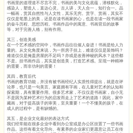
书画里的道理道不尽言不完，书画的美与文化底蕴，潜移默化，
感染人，塑造人，直达心灵。古人讲，天人合一，知行合一。品
一幅画，赏其自然性与人文性，其乐无穷。赏字、赏画，其实不
仅仅是笔墨上的美，还是在读书画家的心，也是在读一段书画家
的奋斗历程、思想历程。书画作品中的寓意、书画背后的故事
等，对于完善人格，别有作用。
其三，创造美感
在一个艺术感的空间中，书画作品往往催人奋进！书画是给人力
量的。从文化角度来说，为一所房子挂上，难道仅仅是装饰吗？
难道仅仅是掩盖房屋的不足吗？亦或是改善神秘的风水？这些都
不是。挂书画作品，其实是创造美，打造艺术感。呈现一种精神
的需要，而非功利的需要！
其四，教育后代
书画的教育功能，并没有被书画经纪人实质性得提出，就是在评
论界，也只是一句美言。家庭拥有字画，在儿童对艺术的认知和
探索期，具有重要作用。很多艺术家，不仅仅是书画家，自小无
不是因为某种艺术行为的启发而走上了艺术的道路！因此，家中
藏画，对于提高孩子的审美，至关重要！一个不懂美的孩子，在
成人的过程中，是有缺憾的。
其五，是企业文化最好的表达方式
我们经常能在很多企业中看到办公室或是办公区挂置了一些书画
作品。这些有着文化导向、有素养的企业家们更愿意让员工在传