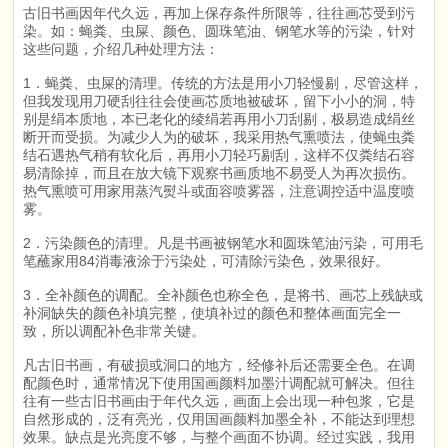
古旧书画因年代久远，再加上保存条件所限等，往往画芯受到污
染。如：蝇粪、虫屎、颜色、圆珠笔油、钢笔水等的污染，针对
这些问题，介绍几种处理方法：
1．蝇粪、虫屎的清理。传统的方法是用小刀轻慢剔，尽管这样，
但我发现用刀硬刮往往会使画芯质地被破坏，留下小小的洞，特
别是绢本质地，本已老化的绫绢若再用小刀刮剔，极易造成绢丝
断开而受损。为减少人为的破坏，我采用热气熏喷法，使蝇虫粪
结石遇热气稍有软化后，再用小刀轻巧剔刮，这样不仅粪结石容
易清除掉，而且在放大镜下观察书画质地不易受人为再次损伤。
热气熏喷可用家用蒸汽熨斗或面容喷雾器，注意调控适中温度喷
雾。
2．污染颜色的清理。凡是书画被钢笔水和圆珠笔油污染，可用毛
笔蘸家用84消毒液涂于污染处，可清除污染色，效果很好。
3．全补颜色的调配。全补颜色也称全色，是将书、画芯上残缺或
补洞缺失的颜色补填完整，使填补过的颜色和整体画面完全一
致，所以调配补色非常关键。
凡古旧书画，有破损或洞口的地方，经修补后还需要全色。在调
配颜色时，通常情况下使用国画颜料加墨汁调配就可解决。但往
往有一些古旧书画由于年代久远，画面上会出现一种包浆，它是
自然形成的，泛有亮光，仅用国画颜料加墨全补，不能达到理想
效果。缺点是光亮度不够，与整个画面不协调。经过实践，我用