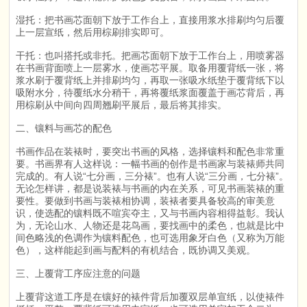
湿托：把书画芯面朝下放于工作台上，直接用浆水排刷均匀后覆
上一层宣纸，然后用棕刷排实即可。
干托：也叫搭托或非托。把画芯面朝下放于工作台上，用喷雾器
在书画背面喷上一层雾水，使画芯平展。取备用覆背纸一张，将
浆水刷于覆背纸上并排刷均匀，再取一张吸水纸垫于覆背纸下以
吸附水分，待覆纸水分稍干，再将覆纸浆面覆盖于画芯背后，再
用棕刷从中间向四周翘刷平展后，最后将其排实。
二、镶料与画芯的配色
书画作品在装裱时，要突出书画的风格，选择镶料和配色非常重
要。书画界有人这样说：一幅书画的创作是书画家与装裱师共同
完成的。有人说“七分画，三分裱”。也有人说“三分画，七分裱”。
无论怎样讲，都是说装裱与书画的内在关系，可见书画装裱的重
要性。要做到书画与装裱相协调，装裱者要具备较高的审美意
识，使选配的镶料既不喧宾夺主，又与书画内容相得益彰。我认
为，无论山水、人物还是花鸟画，要找画中的柔色，也就是比中
间色略浅的色调作为镶料配色，也可选用象牙白色（又称为万能
色），这样能起到画与配料的有机结合，既协调又美观。
三、上覆背工序应注意的问题
上覆背这道工序是在镶好的裱件背后加覆双层单宣纸，以使裱件