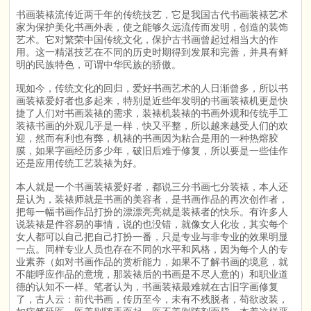
书画装裱流传近两千年的传统技艺，它是我国古代书画装裱艺术
家为保护美化书画外表，使之能够久远流传而发明，创造的装饰
艺术。它对繁荣中国传统文化，保护古书画曾起过相当大的作
用。这一精湛技艺在不同的历史时期得到发展和完善，并具有鲜
明的民族特色，可谓中华民族的骄傲。
现如今，传统文化的回归，爱好书画艺术的人日渐曾多，所以书
画装裱爱好者也多起来，特别是近些年发明的书画装裱机更是快
捷了人们对书画装裱的需求，装裱机装裱的书画外观和传统手工
装裱书画的外观几乎是一样，快又平整，所以越来越受人们的欢
迎，然而有利也有弊，机裱的书画因为粘合是用的一种热熔胶
膜，如果字画经历多少年，破旧后难于修复，所以要是一些佳作
还是应用传统工艺装裱为好。
本人就是一个书画装裱爱好者，都说三分书画七分装裱，本人还
是认为，装裱师就是书画的美容者，是书画作品的再次创作者，
把每一幅书画作品打扮的漂漂亮亮就是装裱者的快乐。有许多人
说装裱是件容易的事情，说的也没错，就像女人化妆，其实每个
女人都可以自己把自己打扮一番，只是专业与非专业的效果明显
一点。同样专业人员也存在不同的水平和风格，因为每个人的专
业素养（如对书画作品的赏析能力，如果不了解书画的境意，就
不能呼应作品的意境，那装裱后的书画是不尽人意的）和职业道
德的认知不一样。笔者认为，书画装裱最难就在古旧字画修复
了，古人云：前代书画，传历至今，未有不残脱者，苟欲改装，