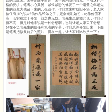
如病笃延医。医善则随手而起，医不善则随剂而毙。本着这样严
格的要求，笔者小心翼翼，诚惶诚恐的修复了一个耄耋之年老先
生的叔叔为他留下来的几张遗作。作品拿来时残旧不堪，老人家
信任有加的说∶相信作品经尔之手，定会光彩如初，此作价值不
高，若实在难于修复，毁之也无妨。老先生虽是如此说，作品价
值不高，但是对他来说是一种念想啊，岂能让老人家丢了念想，
好在不负老先生的信任和笔者的辛劳，作品总算修复出来，下面
是笔者把修复前后的照片，拼在一起，让大家对比欣赏一下：