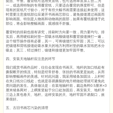
挺括、平整。覆背纸可选用夹宣纸，也可选用单宣加工合二为
一，或选用特制的专用覆背纸，只要适合覆背的厚度即可。但是
现有的宣纸尺寸较小，对于有些大幅书画需要连接起来使用，这
时需要注意接纸部位应避开书画画芯部位，避免接缝透过画面而
影响画面。特别是人物画和动物画的面部，如果有覆纸接缝于此
部位，将会影响整幅画面，观感很不舒服。
覆背时的排刷也很有讲究，排刷时方向要一致，用力要均匀。排
实后，再用硬棕刷衬垫一层吸水纸顺镶缝和覆背接缝捶打一遍，
这个细节操作很有必要，其一，可将镶缝打实牢固；其二，可以
把镶缝和背纸接缝处吸水量大的地方利用衬垫的吸水宣纸把水分
吸走；其三，经过捶打，镶缝和接缝更加牢固平整。
四、安装天地轴杆应注意的环节
我们观赏书画作品时，往往会发现在书画天、地杆的加口纸处有
撕裂断开的情况，特别是经常舒卷、张挂的书画更是如此，从而
影响整幅画件的美感。针对此问题，我采用绫条加固法，上杆时
在夹口纸分口线处，也就是容易撕裂的地方稍做处理就可避免此
类问题的发生。具体做法是：在装地轴杆前，裁边角料0.5厘米×3
厘米绫条两对，上稠浆竖贴于分口处加固后，再安装天、地杆并
三边上浆包卷天、地杆。这样安装的天、地杆牢固不易裂口，效
果很好。
五、古旧书画芯污染的清理