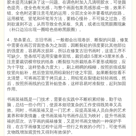
胶水提亮法解决了这一问题。在调色时加入几滴明胶水，可使颜
色提亮，使全色有光感，与整个画面包浆亮感形成一致，效果不
错。全色时还要注意毛笔的运用，分层次全补并要看纸的纹路，
运用横笔、竖笔和环笔等方法，要精心慢补，不可操之过急，否
则欲速则不达，从而导致全色呆板、失真，或者出现黑眼圈现象
（补口边沿出现一圈暗色俗称黑眼圈）。
4．垫条要点。古旧书画，一般都会出现卷折、断裂的问题，修复
中需要在画芯背面垫条为之加固，因断裂处的强度要比其他部位
的强度差，容易再次损坏，所以在修复古旧书画时，这道工序不
可缺少。垫条纸可选用安徽单宣纸，裁切成0.5厘米×3厘米长条，
注意要裁切横帘纹的纸条（断裂纹与所裁纸条不要形成顺纹，应
为十字纹，这样垫条力度大）。刷上稍稠的糨糊，按照折痕或裂
纹竖向贴补，然后垫宣纸用棕刷轻打使之牢固。如果断裂纹看不
太清楚，可将画芯置于拷贝桌上，用铅笔在裂缝处轻轻画线，然
后，按照所画线的位置补贴垫条，这样容易对准裂纹，起到加固
作用。
书画装裱既是一门技术，需要在实践中不断积累经验，勤于动
脑，总结一些小窍门，使原本烦琐复杂的工作变得既简单又高
效。同时，书画装裱又是一门艺术，应提高装裱人员自身的艺术
素养和审美情趣，使书画装裱与书画作品互为映衬，提升书画装
裱的层次。古字画的揭裱修复，又是对书画文物的一种保护手
段，在古字画修复过程中运用一些行之有效的小窍门，可使书画
文物既增加观赏性又得到有效保护。