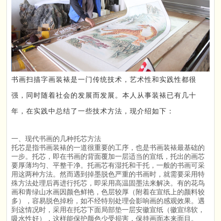
书画扫描字画装裱是一门传统技术，艺术性和实践性都很
强，同时随着社会的发展而发展。本人从事装裱已有几十
年，在实践中总结了一些技术方法，现介绍如下：
一、现代书画的几种托芯方法
托芯是指书画装裱的一道很重要的工序，也是书画装裱最基础的
一步。托芯，即在书画的背面覆加一层适当的宣纸，托出的画芯
要厚薄均匀、平整干净。托画芯有湿托和干托，一般的书画可采
用这两种方法。然而遇到掉墨脱色严重的书画时，就需要采用特
殊方法处理后再进行托芯，即采用高温固墨法来解决。有的花鸟
画和青绿山水画因颜色鲜艳，色层较厚（附着在宣纸上的颜料较
多），容易脱色掉粉，如不经特别处理会影响画的感观效果。遇
到这情况时，采用在托芯下面局部垫一层安徽宣纸（徽宣绵软，
吸水性好），这样能保护颜色少受损害，保持画面本来面目。