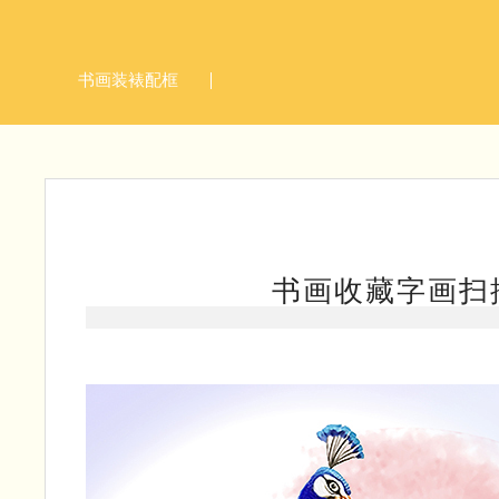
书画装裱配框
书画收藏字画扫