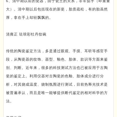
6、清中期以前的瓷器，由于瓷土的关系，非常掂手（即重量
大）。清中期以后包括现在的新瓷，胎质疏松，有的胎虽然
厚，拿在手上却轻飘飘的。
清雍正 珐琅彩牡丹纹碗
传统的陶瓷鉴定方法，多是通过眼观、手摸、耳听等感官手
段，从陶瓷器的纹饰、器型、釉色、胎体、款识等方面来鉴
别、判断。近年来，很多的科技测试方法也已被应用于古陶
瓷的鉴定上。利用仪器对古陶瓷的色釉、胎体成分进行分
析，对其烧成温度、烧制氛围进行测试，目前热释光技术是
被普遍承认，而且是唯一能够提供断代鉴定的相对科学的方
法。