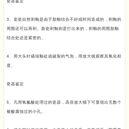
瓷器鉴定
3、老瓷自然剥釉是由于胎釉结合不好或时间造成的，剥釉的
周围还可以再剥。新瓷剥釉则是打出来的，剥釉的周围胎釉
结合处还是紧密的。
4、用大头针撬缩釉处或破裂的气泡，用放大镜观察其氧化程
度。
瓷器鉴定
5、凡用氢氟酸处理过的瓷器，高倍放大镜下可显现出无数个
被酸腐蚀过的小孔。