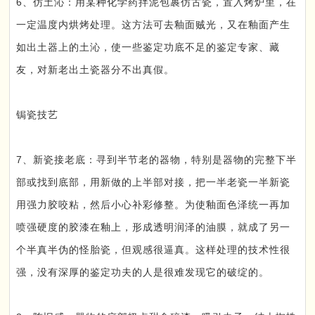
6、仿土沁：用某种化学药拌泥包裹仿古瓷，置入烤炉里，在
一定温度内烘烤处理。这方法可去釉面贼光，又在釉面产生
如出土器上的土沁，使一些鉴定功底不足的鉴定专家、藏
友，对新老出土瓷器分不出真假。
锔瓷技艺
7、新瓷接老底：寻到半节老的器物，特别是器物的完整下半
部或找到底部，用新做的上半部对接，把一半老瓷一半新瓷
用强力胶咬粘，然后小心补彩修整。为使釉面色泽统一再加
喷强硬度的胶漆在釉上，形成透明润泽的油膜，就成了另一
个半真半伪的怪胎瓷，但观感很逼真。这样处理的技术性很
强，没有深厚的鉴定功夫的人是很难发现它的破绽的。