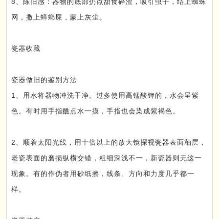
8、陈旧感：器物的底部扔点甜食碎渣，吸引虫子，结上蜘蛛
网，撒上蟑螂屎，蒙上灰尘。
瓷器收藏
瓷器做旧的鉴别方法
1、用水将器物冲洗干净。过多使用高锰酸钾的，水会呈紫
色。有时用手指醮点水一摸，手指也会染成紫褐色。
2、顺着太阳光线，用十倍以上的放大镜探视瓷器表面釉层，
老瓷表面的磨损纵横交错，粗细深浅不一，新瓷器则无这一
现象。有的作伪者用砂纸擦，线条、方向和力度几乎都一
样。