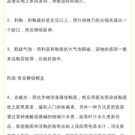
器放在地上来回滚动，用硬器轻轻敲打。
2、剥釉：剥釉最好是在沿口上，用什锦锉刀的尖端先撬出一
个缺口，然后继续延伸。
3、戳破气泡：用利器将釉面的大气泡戳破。器物的底部一般
来说釉层较厚，比较好操作。
民国 青花狮钮帽盒
4、去贼光：用化学物溶液腐蚀釉面，然后用脏东西涂抹釉面
使之脏黑显老，骗初入门的收藏者。另外一种方法是把瓷器
通过某种微酸或微碱的植物汁水煮，如茶叶汁水久煮新仿
品，新瓷釉面和没釉的胎骨会粘上浅棕黑色茶水汁，消去新