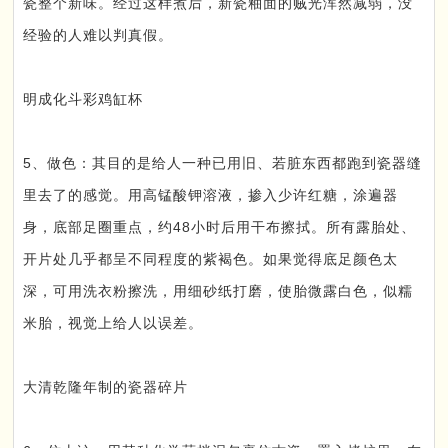
瓷整个新味。经过这样煮后，新瓷釉面的贼光浑然减弱，没
经验的人难以判真假。
明成化斗彩鸡缸杯
5、做色：其目的是给人一种已用旧、若脏东西都跑到瓷器缝
里去了的感觉。用高锰酸钾溶液，掺入少许红糖，涂遍器
身，底部足圈重点，约48小时后用干布擦拭。所有露胎处、
开片处几乎都呈不同程度的紫褐色。如果觉得底足颜色太
深，可用洗衣粉擦洗，用细砂纸打磨，使胎微露白色，似糯
米胎，视觉上给人以误差。
大清乾隆年制的瓷器碎片