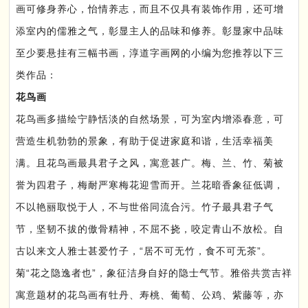
画可修身养心，怡情养志，而且不仅具有装饰作用，还可增
添室内的儒雅之气，彰显主人的品味和修养。彰显家中品味
至少要悬挂有三幅书画，淳道字画网的小编为您推荐以下三
类作品：
花鸟画
花鸟画多描绘宁静恬淡的自然场景，可为室内增添春意，可
营造生机勃勃的景象，有助于促进家庭和谐，生活幸福美
满。且花鸟画最具君子之风，寓意甚广。梅、兰、竹、菊被
誉为四君子，梅耐严寒梅花迎雪而开。兰花暗香象征低调，
不以艳丽取悦于人，不与世俗同流合污。竹子最具君子气
节，坚韧不拔的傲骨精神，不屈不挠，咬定青山不放松。自
古以来文人雅士甚爱竹子，“居不可无竹，食不可无茶”。
菊“花之隐逸者也”，象征洁身自好的隐士气节。雅俗共赏吉祥
寓意题材的花鸟画有牡丹、寿桃、葡萄、公鸡、紫藤等，亦