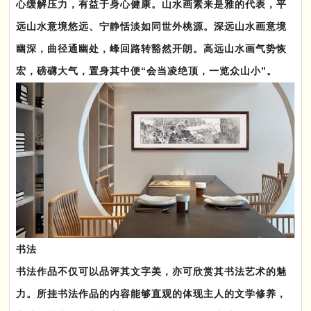
心缓解压力，有益于身心健康。山水画素来是雅的代表，平
远山水意境悠远、宁静恬淡如同世外桃源。深远山水画意境
幽深，曲径通幽处，峰回路转豁然开朗。高远山水画气势恢
宏，磅礴大气，置身其中便“会当凌绝顶，一览众山小”。
书法
书法作品不仅可以品评其文字美，亦可欣赏其书法艺术的魅
力。所挂书法作品的内容能够直观的体现主人的文学修养，