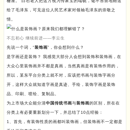
栅屋。”白石老人把这方视为传家宝的端砚，毫不吝啬地赠送
给了毛泽东，可见这位人民艺术家对领袖毛泽东的崇敬之
情。
不忘初心 继续前进——李云生
先说一个词，“
装饰画
”，你会想到什么？
是字画还是装饰？ 我感觉大部分人会想到装饰和装饰画，在
大众心里装饰画并不都是真画，当然真画是有装饰作用的，
所以，某东平台分类上就不对，应该把书画与装饰字画分
开，这样大众就知道字画是真迹、手绘，装饰字画是装饰
品、印刷、喷绘、复制品。
为上市场大众能分清
中国传统书画
与
装饰画
的区别，所在在
分类上有必要重新划分一下，并总结了10点经验：
1、首先，有装饰性质的画都叫装饰画，但装饰画不一定都是