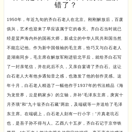
错了？
1950年，年近九旬的齐白石老人在北京。刚刚解放后，百废
俱兴，艺术也迎来了早应该属于它的春天。齐白石当时就已
经是蜚声海内外的国画大师，新成立的中华人民共和国当然
不能忘记他。作为新中国领袖的毛主席，恰巧又与白石老人
是湖南同乡，毛主席在解放军刚进驻北平后，就给齐白石写
了一封亲笔信，并在此后不久，又亲自宴请了齐白石。这让
白石老人大有他乡遇知音之感，也激发了他的创作灵感。这
年十月，白石老人精选了一幅他作于1937年的书法精品《海
为龙世界，云是鹤家乡》的立轴，并补“毛泽东主席，庚寅十
月齐璜”和“九十翁齐白石藏”两款，及端砚等一并送给了毛泽
东主席。在端砚上，白石老人刻有一行小字：“片真老坑石
也，是吾子孙不得与人。乙酉八十五岁，齐白石记于京华铁