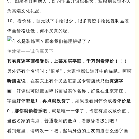
9、如果有好判断力，好的作品升值也很快，送给朋友也不失
为高端文化礼品。
10、看价格，百元以下手绘很少，很多真迹手绘比复制品装
饰画价格还低，何不买真的呢。
伊建清——诚信赢天下
其实真迹字画很受伤，上某东买字画，千万别看评价！！！
另外还有个名词叫：“刷单”，大家也都知道其中的猫腻。呵呵
听朋友说
，在某东上有个民族汇家居专营店就只做
真迹字
画
，好像也可以搜国粹书画城实体名称，好像在北京宋庄，
字画
好评都是1，再点就没货了
，如果没看到评价或者
评价是
0，那你就偷着乐
吧，就是唯一一张了，肯定有点收藏价值，
当然名家的高点，普通老师的低点，看眼缘看级别吧！
看到这里，请转发一下吧，起码身边的朋友知道怎么选字画