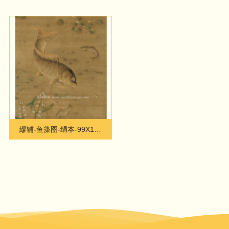
繆辅-鱼藻图-绢本-99X171cm