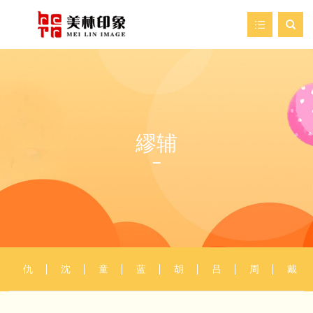

首页
走进美林
我们的服务
繆辅
新闻资讯
艺术空间
案例展示
仇
沈
童
蓝
胡
吕
周
戴
英
周
垲
瑛
聪
纪
臣
进