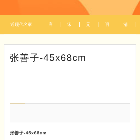
近现代名家
唐
宋
元
明
清
1
/
1
作品
代
代
代
代
代
张善子-45x68cm
张善子-45x68cm