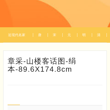
近现代名家
唐
宋
元
明
清
1
/
1
作品
代
代
代
代
代
章采-山楼客话图-绢
本-89.6X174.8cm