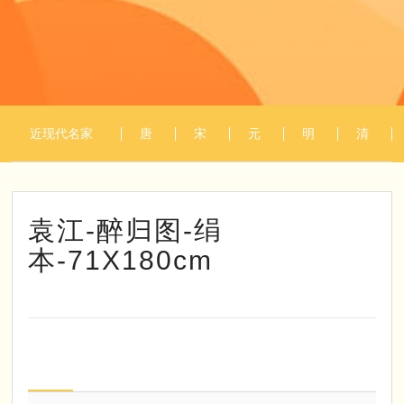
近现代名家
唐
宋
元
明
清
1
/
1
作品
代
代
代
代
代
袁江-醉归图-绢
本-71X180cm