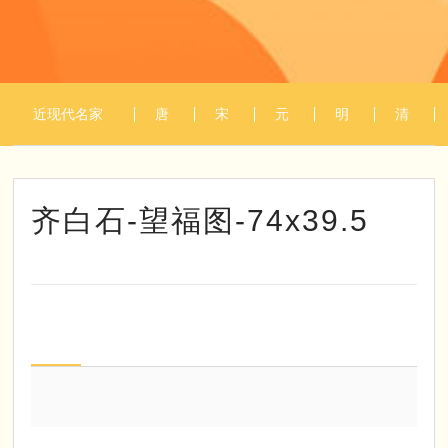
近现代名家
唐
宋
元
明
清
1
/
1
作品
代
代
代
代
代
齐白石-望福图-74x39.5